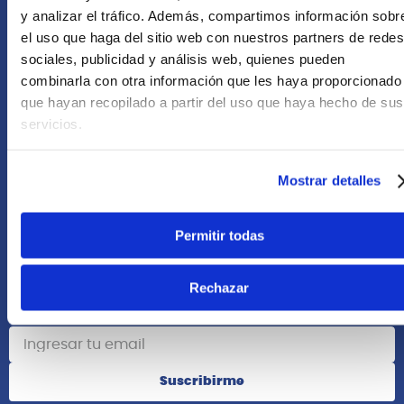
+51 958418476
y analizar el tráfico. Además, compartimos información sobr
el uso que haga del sitio web con nuestros partners de redes
Asesoría Online
sociales, publicidad y análisis web, quienes pueden
+51 977624112
combinarla con otra información que les haya proporcionado
que hayan recopilado a partir del uso que haya hecho de sus
Acerca de Nosotros
servicios.
Información
Mostrar detalles
Redes Sociales
Permitir todas
Rechazar
Suscribete
Suscribirme