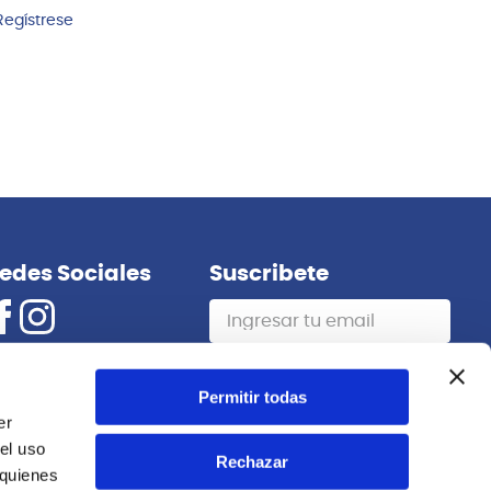
Regístrese
edes Sociales
Suscribete
Suscribirme
Permitir todas
er
el uso
Rechazar
 quienes