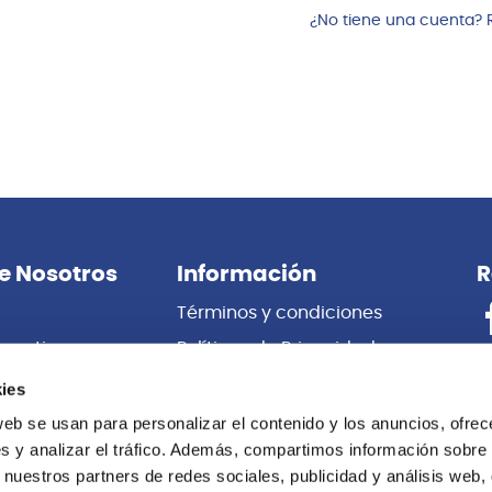
¿No tiene una cuenta? 
e Nosotros
Información
R
Términos y condiciones
porativas
Políticas de Privacidad
es
Certificado de Garantía
ies
 Nosotros
Cambios y Devoluciones
web se usan para personalizar el contenido y los anuncios, ofrec
s y analizar el tráfico. Además, compartimos información sobre 
Centro de información
 nuestros partners de redes sociales, publicidad y análisis web,
Libro de