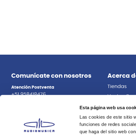
Comunícate con nosotros
Acerca d
Tiendas
Atención Postventa
+51 958418476
Ventas Cor
Distribuidor
Asesoría Online
Esta página web usa cook
+51 977624112
Trabaja con
Las cookies de este sitio 
funciones de redes sociale
que haga del sitio web con