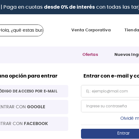
| Paga en cuotas
desde 0% de interés
con todas las tar
 ¿qué estas buscando?
Venta Corporativa
Tiend
Ofertas
Nuevos Ing
una opción para entrar
Entrar con e-mail y 
ÓDIGO DE ACCESO POR E-MAIL
ENTRAR CON
GOOGLE
Olvidé m
NTRAR CON
FACEBOOK
Entrar