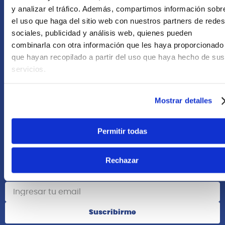
+51 958418476
y analizar el tráfico. Además, compartimos información sobr
el uso que haga del sitio web con nuestros partners de redes
Asesoría Online
sociales, publicidad y análisis web, quienes pueden
+51 977624112
combinarla con otra información que les haya proporcionado
que hayan recopilado a partir del uso que haya hecho de sus
Acerca de Nosotros
servicios.
Información
Mostrar detalles
Redes Sociales
Permitir todas
Rechazar
Suscribete
Suscribirme