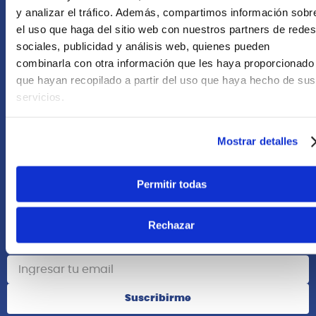
+51 958418476
y analizar el tráfico. Además, compartimos información sobr
el uso que haga del sitio web con nuestros partners de redes
Asesoría Online
sociales, publicidad y análisis web, quienes pueden
+51 977624112
combinarla con otra información que les haya proporcionado
que hayan recopilado a partir del uso que haya hecho de sus
Acerca de Nosotros
servicios.
Información
Mostrar detalles
Redes Sociales
Permitir todas
Rechazar
Suscribete
Suscribirme