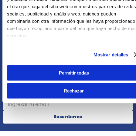
Asesoría Online
el uso que haga del sitio web con nuestros partners de redes
+51 977624112
sociales, publicidad y análisis web, quienes pueden
combinarla con otra información que les haya proporcionado
que hayan recopilado a partir del uso que haya hecho de sus
Acerca de Nosotros
servicios.
Información
Mostrar detalles
Redes Sociales
Permitir todas
Rechazar
Suscribete
Suscribirme