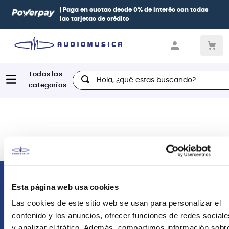
| Paga en cuotas
desde 0% de interés
con todas
las tarjetas de crédito
Hola, ¿qué estas buscando?
Comunícate con nosotros
Esta página web usa cookies
Las cookies de este sitio web se usan para personalizar el
Atención Postventa
contenido y los anuncios, ofrecer funciones de redes sociale
+51 958418476
y analizar el tráfico. Además, compartimos información sobr