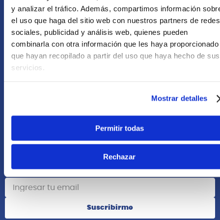
+51 958418476
y analizar el tráfico. Además, compartimos información sobr
el uso que haga del sitio web con nuestros partners de redes
Asesoría Online
sociales, publicidad y análisis web, quienes pueden
+51 977624112
combinarla con otra información que les haya proporcionado
que hayan recopilado a partir del uso que haya hecho de sus
Acerca de Nosotros
servicios.
Información
Mostrar detalles
Redes Sociales
Permitir todas
Rechazar
Suscribete
Suscribirme