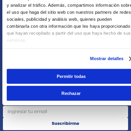
+51 958418476
y analizar el tráfico. Además, compartimos información sobr
el uso que haga del sitio web con nuestros partners de redes
Asesoría Online
sociales, publicidad y análisis web, quienes pueden
+51 977624112
combinarla con otra información que les haya proporcionado
que hayan recopilado a partir del uso que haya hecho de sus
Acerca de Nosotros
servicios.
Información
Mostrar detalles
Redes Sociales
Permitir todas
Rechazar
Suscribete
Suscribirme