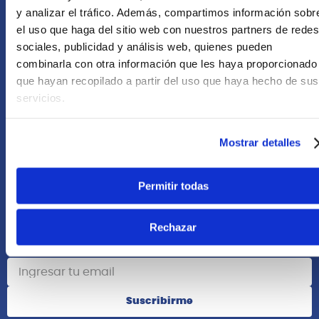
+51 958418476
y analizar el tráfico. Además, compartimos información sobr
el uso que haga del sitio web con nuestros partners de redes
Asesoría Online
sociales, publicidad y análisis web, quienes pueden
+51 977624112
combinarla con otra información que les haya proporcionado
que hayan recopilado a partir del uso que haya hecho de sus
Acerca de Nosotros
servicios.
Información
Mostrar detalles
Redes Sociales
Permitir todas
Rechazar
Suscribete
Suscribirme