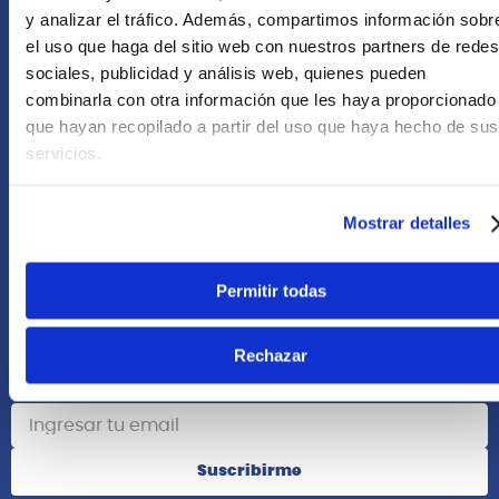
+51 958418476
y analizar el tráfico. Además, compartimos información sobr
el uso que haga del sitio web con nuestros partners de redes
Asesoría Online
sociales, publicidad y análisis web, quienes pueden
+51 977624112
combinarla con otra información que les haya proporcionado
que hayan recopilado a partir del uso que haya hecho de sus
Acerca de Nosotros
servicios.
Información
Mostrar detalles
Redes Sociales
Permitir todas
Rechazar
Suscribete
Suscribirme