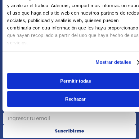
+51 958418476
y analizar el tráfico. Además, compartimos información sobr
el uso que haga del sitio web con nuestros partners de redes
Asesoría Online
sociales, publicidad y análisis web, quienes pueden
+51 977624112
combinarla con otra información que les haya proporcionado
que hayan recopilado a partir del uso que haya hecho de sus
Acerca de Nosotros
servicios.
Información
Mostrar detalles
Redes Sociales
Permitir todas
Rechazar
Suscribete
Suscribirme