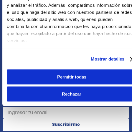
+51 958418476
y analizar el tráfico. Además, compartimos información sobr
el uso que haga del sitio web con nuestros partners de redes
Asesoría Online
sociales, publicidad y análisis web, quienes pueden
+51 977624112
combinarla con otra información que les haya proporcionado
que hayan recopilado a partir del uso que haya hecho de sus
Acerca de Nosotros
servicios.
Información
Mostrar detalles
Redes Sociales
Permitir todas
Rechazar
Suscribete
Suscribirme