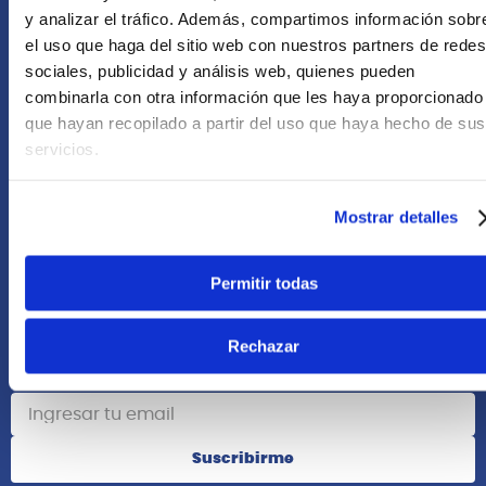
+51 958418476
y analizar el tráfico. Además, compartimos información sobr
el uso que haga del sitio web con nuestros partners de redes
Asesoría Online
sociales, publicidad y análisis web, quienes pueden
+51 977624112
combinarla con otra información que les haya proporcionado
que hayan recopilado a partir del uso que haya hecho de sus
Acerca de Nosotros
servicios.
Información
Mostrar detalles
Redes Sociales
Permitir todas
Rechazar
Suscribete
Suscribirme