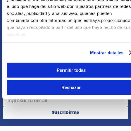
Asesoría Online
el uso que haga del sitio web con nuestros partners de redes
+51 977624112
sociales, publicidad y análisis web, quienes pueden
combinarla con otra información que les haya proporcionado
que hayan recopilado a partir del uso que haya hecho de sus
Acerca de Nosotros
servicios.
Información
Mostrar detalles
Redes Sociales
Permitir todas
Rechazar
Suscribete
Suscribirme