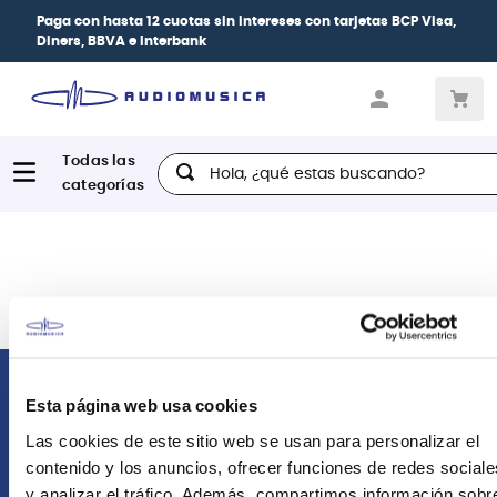
Paga con
hasta 12 cuotas sin intereses
con tarjetas
BCP Visa,
Diners, BBVA e Interbank
Hola, ¿qué estas buscando?
Comunícate con nosotros
Esta página web usa cookies
Las cookies de este sitio web se usan para personalizar el
Atención Postventa
contenido y los anuncios, ofrecer funciones de redes sociale
+51 958418476
y analizar el tráfico. Además, compartimos información sobr