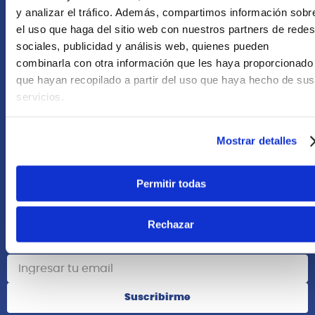
+51 958418476
y analizar el tráfico. Además, compartimos información sobr
el uso que haga del sitio web con nuestros partners de redes
Asesoría Online
sociales, publicidad y análisis web, quienes pueden
+51 977624112
combinarla con otra información que les haya proporcionado
que hayan recopilado a partir del uso que haya hecho de sus
Acerca de Nosotros
servicios.
Información
Mostrar detalles
Redes Sociales
Permitir todas
Rechazar
Suscribete
Suscribirme