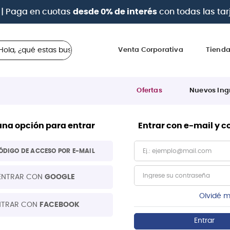
| Paga en cuotas
desde 0% de interés
con todas las tar
 ¿qué estas buscando?
Venta Corporativa
Tiend
Ofertas
Nuevos Ing
una opción para entrar
Entrar con e-mail y 
ÓDIGO DE ACCESO POR E-MAIL
ENTRAR CON
GOOGLE
Olvidé m
NTRAR CON
FACEBOOK
Entrar