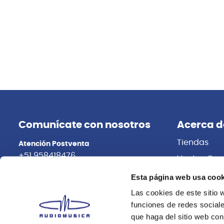
Comunícate con nosotros
Acerca d
Tiendas
Atención Postventa
+51 958418476
Ventas Cor
Distribuidor
Asesoría Online
Esta página web usa cook
+51 977624112
Trabaja con
Las cookies de este sitio 
funciones de redes sociale
que haga del sitio web con