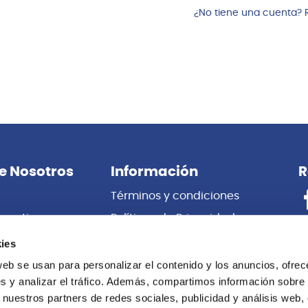
¿No tiene una cuenta? 
e Nosotros
Información
R
Términos y condiciones
porativas
Políticas de Privacidad
es
Certificado de Garantía
ies
 Nosotros
Cambios y Devoluciones
web se usan para personalizar el contenido y los anuncios, ofrec
s y analizar el tráfico. Además, compartimos información sobre 
Centro de información
 nuestros partners de redes sociales, publicidad y análisis web,
Libro de