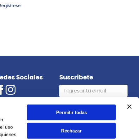
Regístrese
edes Sociales
Suscribete
Suscribirme
Permitir todas
er
el uso
Rechazar
 quienes