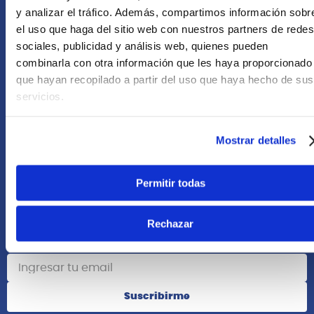
+51 958418476
y analizar el tráfico. Además, compartimos información sobr
el uso que haga del sitio web con nuestros partners de redes
Asesoría Online
sociales, publicidad y análisis web, quienes pueden
+51 977624112
combinarla con otra información que les haya proporcionado
que hayan recopilado a partir del uso que haya hecho de sus
Acerca de Nosotros
servicios.
Información
Mostrar detalles
Redes Sociales
Permitir todas
Rechazar
Suscribete
Suscribirme