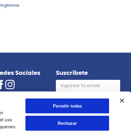
Regístrese
edes Sociales
Suscribete
Suscribirme
Permitir todas
er
el uso
Rechazar
 quienes