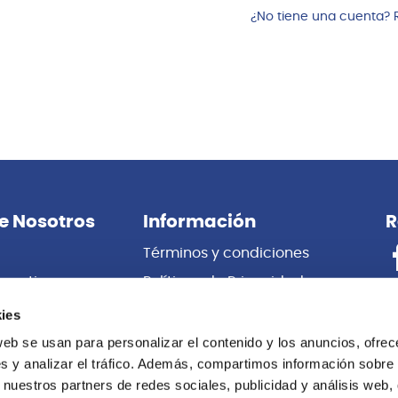
¿No tiene una cuenta? 
e Nosotros
Información
R
Términos y condiciones
porativas
Políticas de Privacidad
es
Certificado de Garantía
ies
 Nosotros
Cambios y Devoluciones
web se usan para personalizar el contenido y los anuncios, ofrec
s y analizar el tráfico. Además, compartimos información sobre 
Centro de información
 nuestros partners de redes sociales, publicidad y análisis web,
Libro de