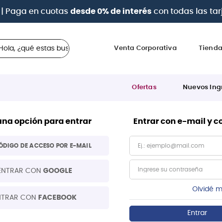
| Paga en cuotas
desde 0% de interés
con todas las tar
 ¿qué estas buscando?
Venta Corporativa
Tiend
Ofertas
Nuevos Ing
una opción para entrar
Entrar con e-mail y 
ÓDIGO DE ACCESO POR E-MAIL
ENTRAR CON
GOOGLE
Olvidé m
NTRAR CON
FACEBOOK
Entrar