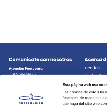
Comunícate con nosotros
Acerca d
Tiendas
Atención Postventa
+51 958418476
Ventas Cor
Distribuidor
Asesoría Online
Esta página web usa cook
+51 977624112
Trabaja con
Las cookies de este sitio 
funciones de redes sociale
que haga del sitio web con