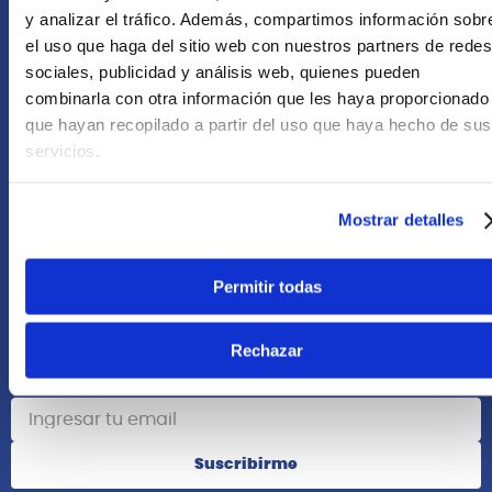
+51 958418476
y analizar el tráfico. Además, compartimos información sobr
el uso que haga del sitio web con nuestros partners de redes
Asesoría Online
sociales, publicidad y análisis web, quienes pueden
+51 977624112
combinarla con otra información que les haya proporcionado
que hayan recopilado a partir del uso que haya hecho de sus
Acerca de Nosotros
servicios.
Información
Mostrar detalles
Redes Sociales
Permitir todas
Rechazar
Suscribete
Suscribirme