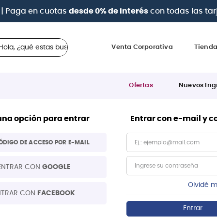
| Paga en cuotas
desde 0% de interés
con todas las tar
 ¿qué estas buscando?
Venta Corporativa
Tiend
Ofertas
Nuevos Ing
una opción para entrar
Entrar con e-mail y 
ÓDIGO DE ACCESO POR E-MAIL
ENTRAR CON
GOOGLE
Olvidé m
NTRAR CON
FACEBOOK
Entrar