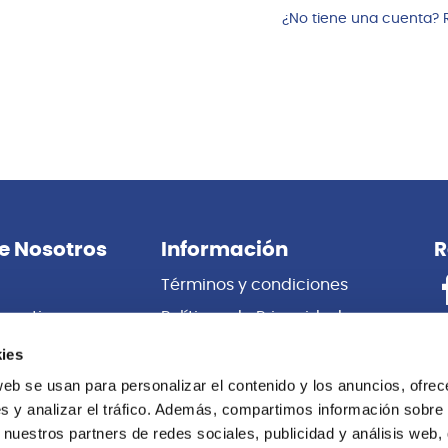
¿No tiene una cuenta? 
e Nosotros
Información
R
Términos y condiciones
porativas
Políticas de Privacidad
es
Certificado de Garantía
ies
 Nosotros
Cambios y Devoluciones
web se usan para personalizar el contenido y los anuncios, ofrec
s y analizar el tráfico. Además, compartimos información sobre 
Centro de información
 nuestros partners de redes sociales, publicidad y análisis web,
Libro de