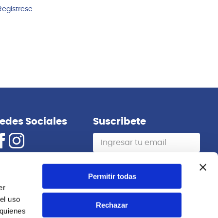
Regístrese
edes Sociales
Suscribete
Suscribirme
Permitir todas
er
el uso
Rechazar
 quienes