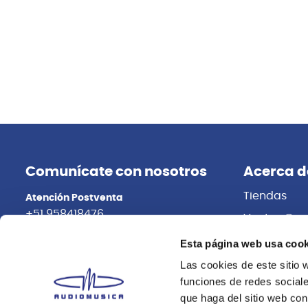
Comunícate con nosotros
Acerca d
Tiendas
Atención Postventa
+51 958418476
Ventas Cor
Distribuidor
Asesoría Online
Esta página web usa cook
+51 977624112
Trabaja con
Las cookies de este sitio 
funciones de redes sociale
que haga del sitio web con