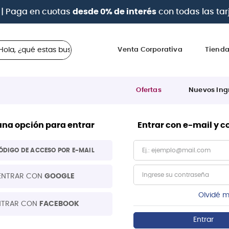
| Paga en cuotas
desde 0% de interés
con todas las tar
 ¿qué estas buscando?
Venta Corporativa
Tiend
Ofertas
Nuevos Ing
una opción para entrar
Entrar con e-mail y 
ÓDIGO DE ACCESO POR E-MAIL
ENTRAR CON
GOOGLE
Olvidé m
NTRAR CON
FACEBOOK
Entrar