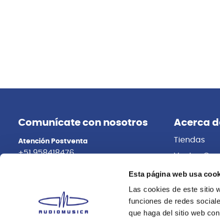
Comunícate con nosotros
Acerca d
Tiendas
Atención Postventa
+51 958418476
Ventas Cor
Distribuidor
Asesoría Online
Esta página web usa cook
+51 977624112
Trabaja con
Las cookies de este sitio 
funciones de redes sociale
que haga del sitio web con