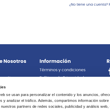
¿No tiene una cuenta? 
e Nosotros
Información
R
Términos y condiciones
porativas
Políticas de Privacidad
es
Certificado de Garantía
ies
 Nosotros
Cambios y Devoluciones
web se usan para personalizar el contenido y los anuncios, ofrec
s y analizar el tráfico. Además, compartimos información sobre 
Centro de información
 nuestros partners de redes sociales, publicidad y análisis web,
Libro de