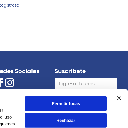
Regístrese
edes Sociales
Suscribete
Suscribirme
Permitir todas
er
el uso
Rechazar
 quienes