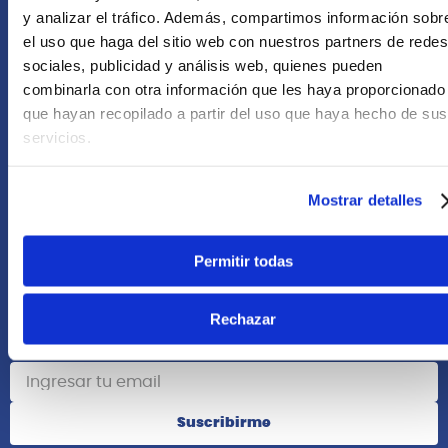
+51 958418476
y analizar el tráfico. Además, compartimos información sobr
el uso que haga del sitio web con nuestros partners de redes
Asesoría Online
sociales, publicidad y análisis web, quienes pueden
+51 977624112
combinarla con otra información que les haya proporcionado
que hayan recopilado a partir del uso que haya hecho de sus
Acerca de Nosotros
servicios.
Información
Mostrar detalles
Redes Sociales
Permitir todas
Rechazar
Suscribete
Suscribirme