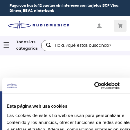
Paga con
hasta 12 cuotas sin intereses
con tarjetas
BCP Visa,
Diners, BBVA e Interbank
Hola, ¿qué estas buscando?
Comunícate con nosotros
Esta página web usa cookies
Las cookies de este sitio web se usan para personalizar el
Atención Postventa
contenido y los anuncios, ofrecer funciones de redes sociale
+51 958418476
y analizar el tráfico. Además, compartimos información sobr