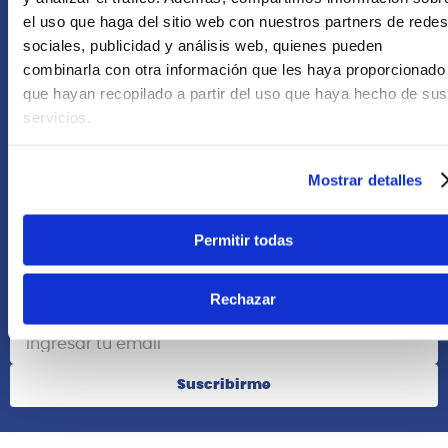
Asesoría Online
el uso que haga del sitio web con nuestros partners de redes
+51 977624112
sociales, publicidad y análisis web, quienes pueden
combinarla con otra información que les haya proporcionado
que hayan recopilado a partir del uso que haya hecho de sus
Acerca de Nosotros
servicios.
Información
Mostrar detalles
Redes Sociales
Permitir todas
Rechazar
Suscribete
Suscribirme