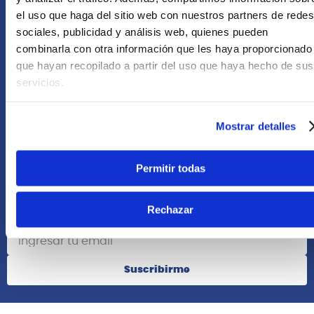
Asesoría Online
el uso que haga del sitio web con nuestros partners de redes
+51 977624112
sociales, publicidad y análisis web, quienes pueden
combinarla con otra información que les haya proporcionado
que hayan recopilado a partir del uso que haya hecho de sus
Acerca de Nosotros
servicios.
Información
Mostrar detalles
Redes Sociales
Permitir todas
Rechazar
Suscribete
Suscribirme