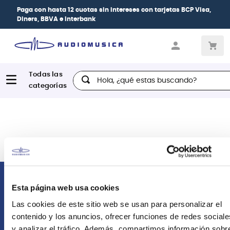
Paga con
hasta 12 cuotas sin intereses
con tarjetas
BCP Visa,
Diners, BBVA e Interbank
Hola, ¿qué estas buscando?
Comunícate con nosotros
Esta página web usa cookies
Las cookies de este sitio web se usan para personalizar el
Atención Postventa
contenido y los anuncios, ofrecer funciones de redes sociale
+51 958418476
y analizar el tráfico. Además, compartimos información sobr