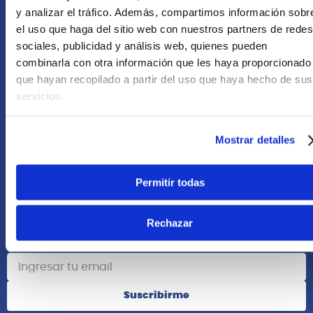
+51 958418476
y analizar el tráfico. Además, compartimos información sobr
el uso que haga del sitio web con nuestros partners de redes
Asesoría Online
sociales, publicidad y análisis web, quienes pueden
+51 977624112
combinarla con otra información que les haya proporcionado
que hayan recopilado a partir del uso que haya hecho de sus
Acerca de Nosotros
servicios.
Información
Mostrar detalles
Redes Sociales
Permitir todas
Rechazar
Suscribete
Suscribirme