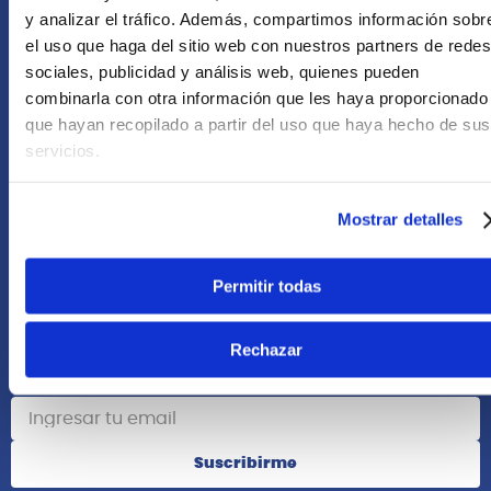
+51 958418476
y analizar el tráfico. Además, compartimos información sobr
el uso que haga del sitio web con nuestros partners de redes
Asesoría Online
sociales, publicidad y análisis web, quienes pueden
+51 977624112
combinarla con otra información que les haya proporcionado
que hayan recopilado a partir del uso que haya hecho de sus
Acerca de Nosotros
servicios.
Información
Mostrar detalles
Redes Sociales
Permitir todas
Rechazar
Suscribete
Suscribirme