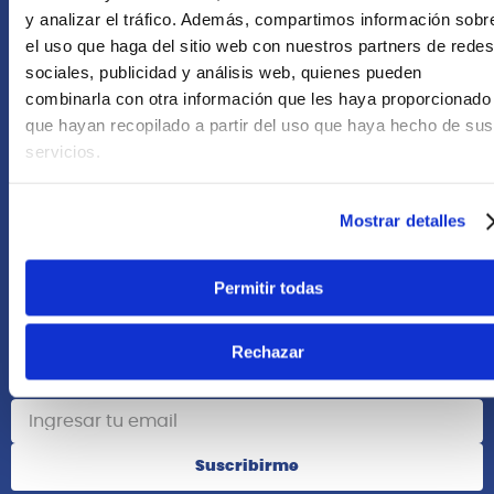
+51 958418476
y analizar el tráfico. Además, compartimos información sobr
el uso que haga del sitio web con nuestros partners de redes
Asesoría Online
sociales, publicidad y análisis web, quienes pueden
+51 977624112
combinarla con otra información que les haya proporcionado
que hayan recopilado a partir del uso que haya hecho de sus
Acerca de Nosotros
servicios.
Información
Mostrar detalles
Redes Sociales
Permitir todas
Rechazar
Suscribete
Suscribirme