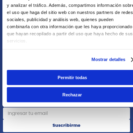
+51 958418476
y analizar el tráfico. Además, compartimos información sobr
el uso que haga del sitio web con nuestros partners de redes
Asesoría Online
sociales, publicidad y análisis web, quienes pueden
+51 977624112
combinarla con otra información que les haya proporcionado
que hayan recopilado a partir del uso que haya hecho de sus
Acerca de Nosotros
servicios.
Información
Mostrar detalles
Redes Sociales
Permitir todas
Rechazar
Suscribete
Suscribirme