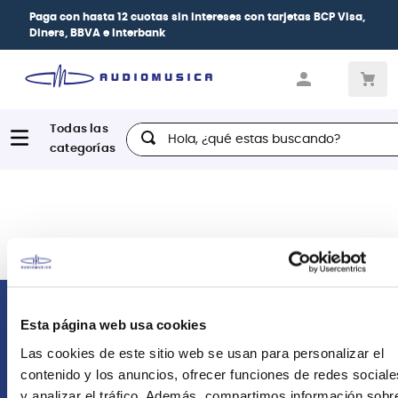
Paga con
hasta 12 cuotas sin intereses
con tarjetas
BCP Visa,
Diners, BBVA e Interbank
Hola, ¿qué estas buscando?
Comunícate con nosotros
Esta página web usa cookies
Las cookies de este sitio web se usan para personalizar el
Atención Postventa
contenido y los anuncios, ofrecer funciones de redes sociale
+51 958418476
y analizar el tráfico. Además, compartimos información sobr