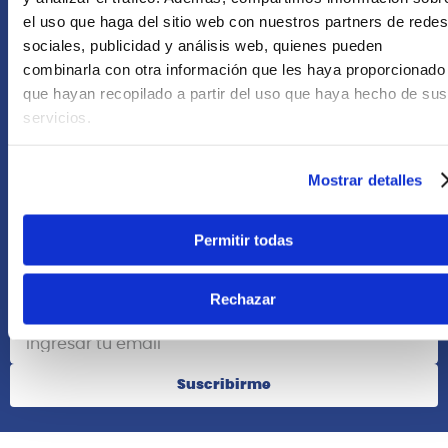
Asesoría Online
el uso que haga del sitio web con nuestros partners de redes
+51 977624112
sociales, publicidad y análisis web, quienes pueden
combinarla con otra información que les haya proporcionado
que hayan recopilado a partir del uso que haya hecho de sus
Acerca de Nosotros
servicios.
Información
Mostrar detalles
Redes Sociales
Permitir todas
Rechazar
Suscribete
Suscribirme