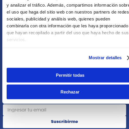
+51 958418476
y analizar el tráfico. Además, compartimos información sobr
el uso que haga del sitio web con nuestros partners de redes
Asesoría Online
sociales, publicidad y análisis web, quienes pueden
+51 977624112
combinarla con otra información que les haya proporcionado
que hayan recopilado a partir del uso que haya hecho de sus
Acerca de Nosotros
servicios.
Información
Mostrar detalles
Redes Sociales
Permitir todas
Rechazar
Suscribete
Suscribirme