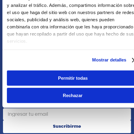
+51 958418476
y analizar el tráfico. Además, compartimos información sobr
el uso que haga del sitio web con nuestros partners de redes
Asesoría Online
sociales, publicidad y análisis web, quienes pueden
+51 977624112
combinarla con otra información que les haya proporcionado
que hayan recopilado a partir del uso que haya hecho de sus
Acerca de Nosotros
servicios.
Información
Mostrar detalles
Redes Sociales
Permitir todas
Rechazar
Suscribete
Suscribirme