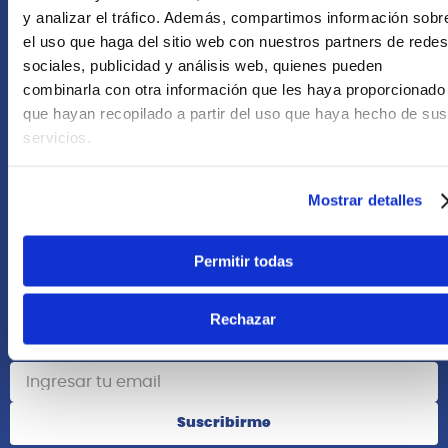
+51 958418476
y analizar el tráfico. Además, compartimos información sobr
el uso que haga del sitio web con nuestros partners de redes
Asesoría Online
sociales, publicidad y análisis web, quienes pueden
+51 977624112
combinarla con otra información que les haya proporcionado
que hayan recopilado a partir del uso que haya hecho de sus
Acerca de Nosotros
servicios.
Información
Mostrar detalles
Redes Sociales
Permitir todas
Rechazar
Suscribete
Suscribirme