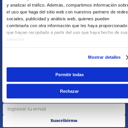
+51 958418476
y analizar el tráfico. Además, compartimos información sobr
el uso que haga del sitio web con nuestros partners de redes
Asesoría Online
sociales, publicidad y análisis web, quienes pueden
+51 977624112
combinarla con otra información que les haya proporcionado
que hayan recopilado a partir del uso que haya hecho de sus
Acerca de Nosotros
servicios.
Información
Mostrar detalles
Redes Sociales
Permitir todas
Rechazar
Suscribete
Suscribirme