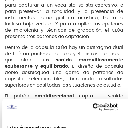
para capturar a un vocalista solista expresivo, o
para preservar la tonalidad y la presencia de
instrumentos como guitarra acústica, flauta o
incluso bajo vertical. Y para ampliar tus opciones
de microfonía y técnicas de grabación, el CL8a
presenta tres patrones de captación.
Dentro de la cápsula CL8a hay un diafragma dual
de 1.1 "con punteado de oro y 4 micras de grosor
que ofrece
un sonido maravillosamente
exuberante y equilibrado.
El diseño de cápsula
doble desbloquea una gama de patrones de
capsula seleccionables, brindando resultados
superiores en casi todas las situaciones de estudio.
El patrón
omnidireccional
capta el sonido
igualmente bien en todas las direcciones. No hay
coloración fuera del eje, lo que lo hace perfecto
para capturar a los músicos o vocalistas de
conjunto con un solo micrófono.
Esta página web usa cookies