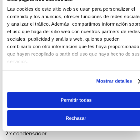
El patrón
cardioide
rechaza el sonido de los flancos
Las cookies de este sitio web se usan para personalizar el
trasero y lateral del micrófono, mientras que
contenido y los anuncios, ofrecer funciones de redes sociale
Proporciona una excelente cobertura directamente
y analizar el tráfico. Además, compartimos información sobr
en frente del micrófono. El patrón cardioide es ideal
el uso que haga del sitio web con nuestros partners de redes
para capturar un vocalista solista y para preservar
sociales, publicidad y análisis web, quienes pueden
la presencia de instrumentos acústicos.
combinarla con otra información que les haya proporcionado
La
Figura 8
ofrece una excelente respuesta tanto
que hayan recopilado a partir del uso que haya hecho de sus
delante como detrás del micrófono, con un rechazo
servicios.
mejorado de la señal lateral. Esta es una excelente
opción para grabar múltiples artistas,
especialmente en grupos y parejas más pequeños.
Mostrar detalles
Permitir todas
FICHA TÉCNICA Y DIMENSIONES
Rechazar
Cápsulas
2 x condensador.