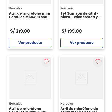
Hercules
Samson
Atril de micrófono mini
Set Samson de atril -
Hercules MS540B con
pinza - windscreen y
boom
cable para micrófono
MK5
S/
219
.
00
S/
199
.
00
Ver producto
Ver producto
Agregar
Agregar
Hercules
Hercules
Atril de micrófono
Atril de micrófono de