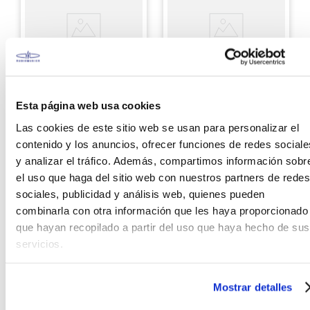
Ernie Ball
Hercules
Esta página web usa cookies
Cable de instrumento
Atril Micrófono
Ernie Ball P06399 de 4,5
Sobremesa Hercules
Las cookies de este sitio web se usan para personalizar el
metros
MS100B PLUS
contenido y los anuncios, ofrecer funciones de redes sociale
y analizar el tráfico. Además, compartimos información sobr
S/
129
.
00
S/
119
.
00
el uso que haga del sitio web con nuestros partners de redes
sociales, publicidad y análisis web, quienes pueden
Ver producto
Ver producto
combinarla con otra información que les haya proporcionado
que hayan recopilado a partir del uso que haya hecho de sus
Agregar
Agregar
servicios.
Mostrar detalles