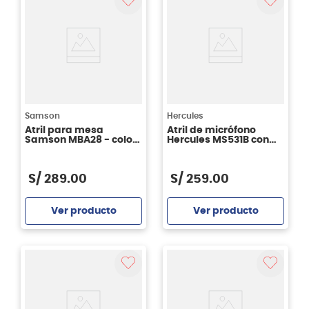
Samson
Hercules
Atril para mesa
Atril de micrófono
Samson MBA28 - color
Hercules MS531B con
negro
boom
S/
289
.
00
S/
259
.
00
Ver producto
Ver producto
Agregar
Agregar