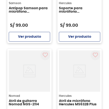
Samson
Hercules
Antipop Samson para
Soporte para
micrófono
micrófono
condensador Samson
multimontaje Hercules
Trackpro
DG137B
S/
99
.
00
S/
99
.
00
Ver producto
Ver producto
Agregar
Agregar
Nomad
Hercules
Atril de guitarra
Atril de micrófono
Nomad NGS-2114
Hercules MS632B Plus