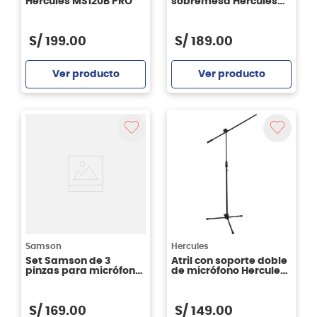
Hercules MS120B PRO
sobremesa Hercules
MS120B con boom
S/
199
.
00
S/
189
.
00
Ver producto
Ver producto
Agregar
Agregar
Samson
Hercules
Set Samson de 3
Atril con soporte doble
pinzas para micrófono
de micrófono Hercules
de batería DMC100
MS434B Stage Series
con boom
S/
169
.
00
S/
149
.
00