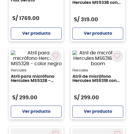
Flux Serato
Hercules MS533B con
boom
S/
1769
.
00
S/
319
.
00
Ver producto
Ver producto
Agregar
Agregar
Hercules
Hercules
Atril para micrófono
Atril de micrófono
Hercules MS532B -
Hercules MS631B con
color negro
boom
S/
299
.
00
S/
299
.
00
Ver producto
Ver producto
Agregar
Agregar