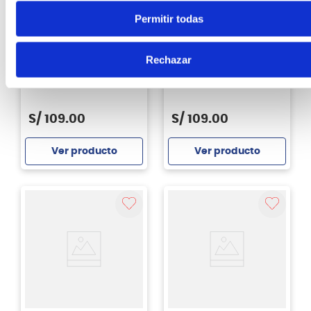
Permitir todas
Nomad
Nomad
Rechazar
Atril de mesa para
Atril de micrófono
micrófono Nomad
Music Nomad NMS-
NMS-6163 con boom
6606 - color negro (BK)
S/
109
.
00
S/
109
.
00
Ver producto
Ver producto
Agregar
Agregar