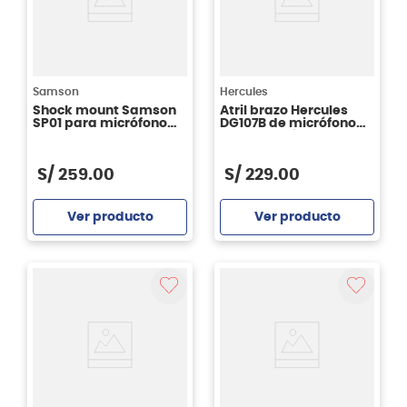
Samson
Hercules
Shock mount Samson
Atril brazo Hercules
SP01 para micrófono
DG107B de micrófono
C01
podcast, cámara o
smartphone
S/
259
.
00
S/
229
.
00
Ver producto
Ver producto
Agregar
Agregar