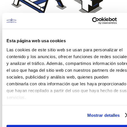
¡Vaya! Esto es incómodo
Esta página web usa cookies
No encontramos la página que estas
buscando. Porfavor verifica los carácteres en el
Las cookies de este sitio web se usan para personalizar el
buscador o visita alguna de nuestras
contenido y los anuncios, ofrecer funciones de redes sociale
secciones.
y analizar el tráfico. Además, compartimos información sobr
el uso que haga del sitio web con nuestros partners de redes
sociales, publicidad y análisis web, quienes pueden
combinarla con otra información que les haya proporcionado
que hayan recopilado a partir del uso que haya hecho de sus
servicios.
Mostrar detalles