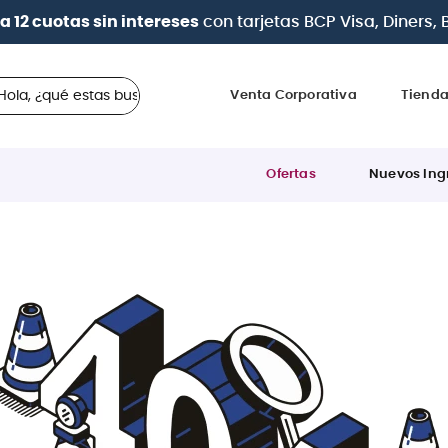
a 12 cuotas sin intereses
con tarjetas
BCP Visa, Diners,
 ¿qué estas buscando?
Venta Corporativa
Tiend
Ofertas
Nuevos Ing