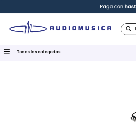
Paga con
hast
Hola,