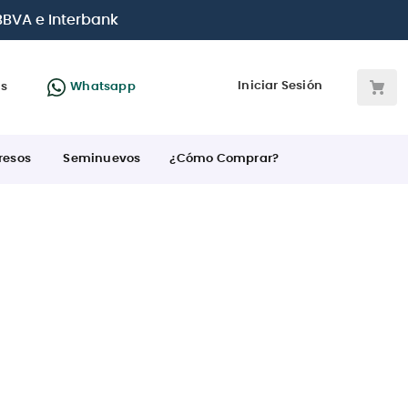
 BBVA e Interbank
Iniciar Sesión
as
Whatsapp
resos
Seminuevos
¿Cómo Comprar?