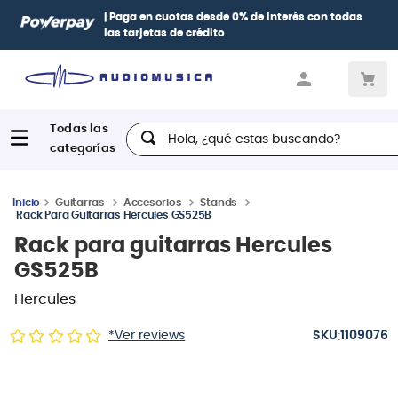
| Paga en cuotas
desde 0% de interés
con todas
las tarjetas de crédito
Hola, ¿qué estas buscando?
Guitarras
Accesorios
Stands
Rack Para Guitarras Hercules GS525B
Rack para guitarras Hercules
GS525B
Hercules
:
*Ver reviews
1109076