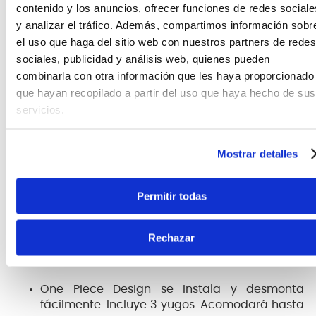
contenido y los anuncios, ofrecer funciones de redes sociale
y analizar el tráfico. Además, compartimos información sobr
el uso que haga del sitio web con nuestros partners de redes
sociales, publicidad y análisis web, quienes pueden
combinarla con otra información que les haya proporcionado
que hayan recopilado a partir del uso que haya hecho de sus
CARACTERÍSTICAS DEL PRODUCTO
servicios.
El Rack Multi-Guitar de
HERCULES
GS525B
tiene
Mostrar detalles
capacidad para cinco guitarras con un acolchado
de espuma especialmente formulado (SFF) que
cubre todos los puntos de contacto. Se expande
Permitir todas
con
HA205
y tiene capacidad para hasta 10
guitarras.
Rechazar
Características
One Piece Design se instala y desmonta
fácilmente. Incluye 3 yugos. Acomodará hasta