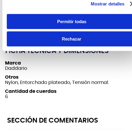
Los bajos (Re, La, Mi grave) tienen un núcleo de
Mostrar detalles
nylon multifilamento y un entorchado de cobre
plateado. El tipo de extremo es de amarre (Tie-
End). Este set no tiene recubrimiento. Fabricadas en
Permitir todas
Estados Unidos.
Rechazar
FICHA TÉCNICA Y DIMENSIONES
Marca
Daddario
Otros
Nylon, Entorchado plateado, Tensión normal.
Cantidad de cuerdas
6