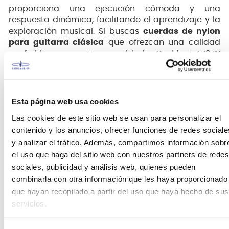
proporciona una ejecución cómoda y una
respuesta dinámica, facilitando el aprendizaje y la
exploración musical. Si buscas
cuerdas de nylon
para guitarra clásica
que ofrezcan una calidad
confiable a un precio accesible, las Daddario EJ27N
Classic Nylon son la elección ideal para comenzar
tu viaje en el mundo de la guitarra clásica.
Esta página web usa cookies
Las cookies de este sitio web se usan para personalizar el
contenido y los anuncios, ofrecer funciones de redes sociale
y analizar el tráfico. Además, compartimos información sobr
el uso que haga del sitio web con nuestros partners de redes
sociales, publicidad y análisis web, quienes pueden
Las
Cuerdas para Guitarra Clásica Daddario
combinarla con otra información que les haya proporcionado
EJ27N Classic Nylon
son un juego de
cuerdas de
que hayan recopilado a partir del uso que haya hecho de sus
nylon para guitarra clásica
de tensión normal y
servicios.
escala completa. Los agudos (Mi, Si, Sol) están
fabricados en nylon monofilamento transparente.