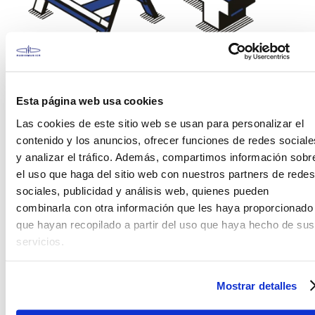
¡Vaya! Esto es incómodo
Esta página web usa cookies
No encontramos la página que estas
buscando. Porfavor verifica los carácteres en el
Las cookies de este sitio web se usan para personalizar el
buscador o visita alguna de nuestras
contenido y los anuncios, ofrecer funciones de redes sociale
secciones.
y analizar el tráfico. Además, compartimos información sobr
el uso que haga del sitio web con nuestros partners de redes
sociales, publicidad y análisis web, quienes pueden
combinarla con otra información que les haya proporcionado
que hayan recopilado a partir del uso que haya hecho de sus
servicios.
Mostrar detalles