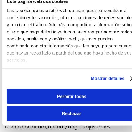
Esta página web usa cookies
Teléfono
WhatsApp
+51 977 624 112
+51 977 624 112
Las cookies de este sitio web se usan para personalizar el
contenido y los anuncios, ofrecer funciones de redes sociale
y analizar el tráfico. Además, compartimos información sobr
el uso que haga del sitio web con nuestros partners de redes
sociales, publicidad y análisis web, quienes pueden
combinarla con otra información que les haya proporcionado
que hayan recopilado a partir del uso que haya hecho de sus
CARACTERÍSTICAS DEL PRODUCTO
servicios.
La base está construida de plástico moldeado duro
para mayor durabilidad. Diseñado con un cojín de
Mostrar detalles
espuma para el hombro y así entregar un mayor
confort al momento de tocar.
Permitir todas
FICHA TÉCNICA Y DIMENSIONES
Rechazar
Otras características
Diseño con altura, ancho y ángulo ajustables