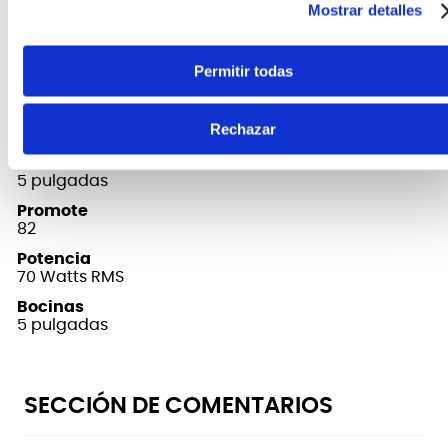
todo tipo de reproductores.
Mostrar detalles
Permitir todas
FICHA TÉCNICA Y DIMENSIONES
Marca
Rechazar
Samson
Parlantes
5 pulgadas
Promote
82
Potencia
70 Watts RMS
Bocinas
5 pulgadas