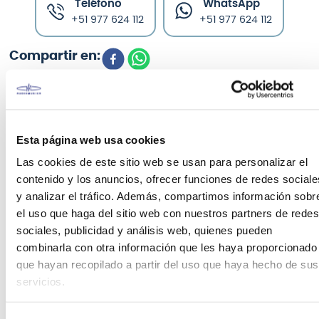
Teléfono
WhatsApp
+51 977 624 112
+51 977 624 112
CARACTERÍSTICAS DEL PRODUCTO
Esta página web usa cookies
Las cookies de este sitio web se usan para personalizar el
Resolv SE5 Samson ofrece un rediseño del clásico
contenido y los anuncios, ofrecer funciones de redes sociale
Resolv A, pero con una reproducción de sonido más
y analizar el tráfico. Además, compartimos información sobr
precisa. Utiliza las últimas innovaciones en
el uso que haga del sitio web con nuestros partners de redes
ingeniería de altavoz, esta tecnología proporciona
sociales, publicidad y análisis web, quienes pueden
una imagen estéreo excelente para grabación,
combinarla con otra información que les haya proporcionado
post-producción o en todo tipo de aplicación, ya
que hayan recopilado a partir del uso que haya hecho de sus
sea en casa o en estudio de grabación. En su panel
servicios.
posterior incorpora entradas en formato jack 1/4
pulgada y RCA para mayor compatibilidad con