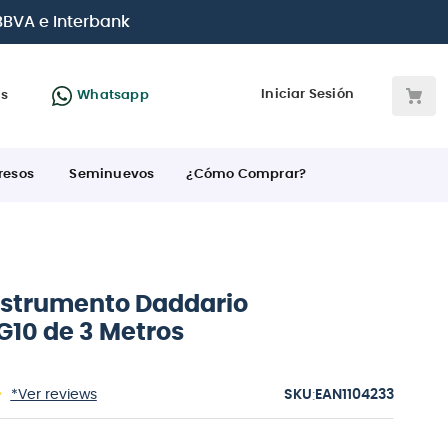
otas
desde 0% de interés
con todas las tarjetas de crédi
Iniciar Sesión
as
Whatsapp
resos
Seminuevos
¿Cómo Comprar?
nstrumento Daddario
0 de 3 Metros
:
*Ver reviews
EAN1104233