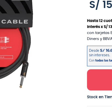
S/
1
Hasta
12
cuot
interés x
S/
1
con tarjetas 
Diners y BBVA
Stock en Tie