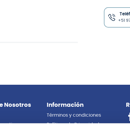
Telé
+51 97
e Nosotros
Información
R
Términos y condiciones
porativas
Políticas de Privacidad