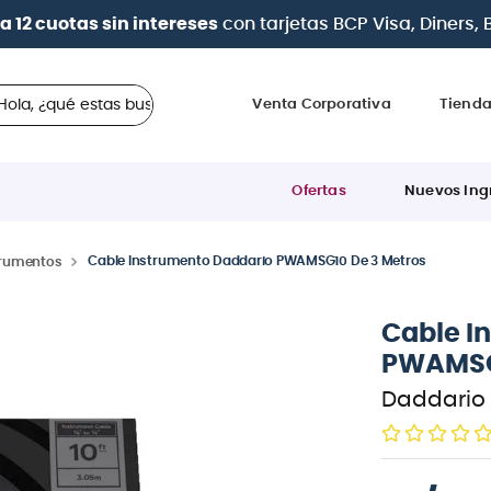
| Paga en cu
 ¿qué estas buscando?
Venta Corporativa
Tiend
Ofertas
Nuevos Ing
Cable Instrumento Daddario PWAMSG10 De 3 Metros
trumentos
Cable I
PWAMSG1
Daddario