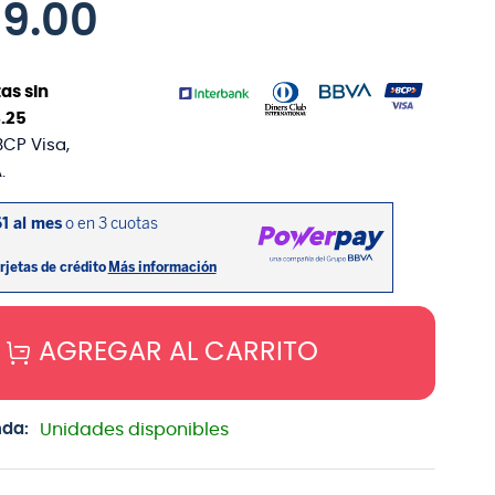
59
.
00
as sin
3
.
25
BCP Visa,
.
AGREGAR AL CARRITO
nda:
Unidades disponibles