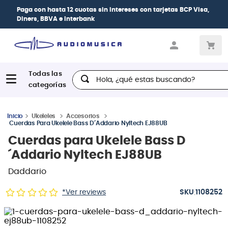
Paga con
hasta 12 cuotas sin intereses
con tarjetas
BCP Visa,
Diners, BBVA e Interbank
Hola, ¿qué estas buscando?
Ukeleles
Accesorios
Cuerdas Para Ukelele Bass D´Addario Nyltech EJ88UB
Cuerdas para Ukelele Bass D
´Addario Nyltech EJ88UB
Daddario
:
*Ver reviews
1108252