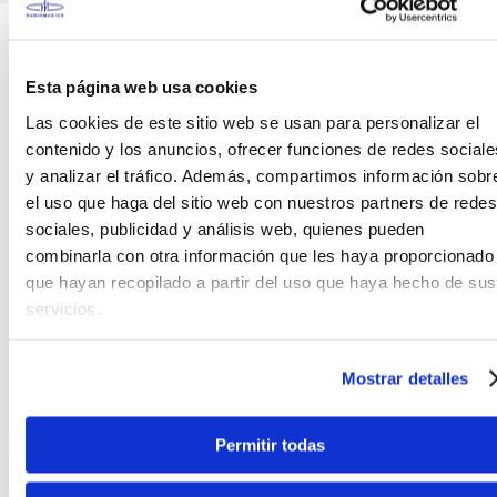
Teléfono
WhatsApp
+51 977 624 112
+51 977 624 112
Esta página web usa cookies
Las cookies de este sitio web se usan para personalizar el
contenido y los anuncios, ofrecer funciones de redes sociale
y analizar el tráfico. Además, compartimos información sobr
el uso que haga del sitio web con nuestros partners de redes
CARACTERÍSTICAS DEL PRODUCTO
sociales, publicidad y análisis web, quienes pueden
combinarla con otra información que les haya proporcionado
que hayan recopilado a partir del uso que haya hecho de sus
Juego de cuerdas
D'Addario EJ88UB
diseñadas
servicios.
para su uso con Ukulele bajo estándar.
Este juego está optimizado para una afinación
Mostrar detalles
EADG estándar. Desarrolladas en colaboración con
Aquila, las cuerdas D'Addario Nyltech son una
combinación exclusiva de materiales diseñados
Permitir todas
para ofrecer una combinación óptima de tono
cálido, pero con garra, cómoda ejecución,