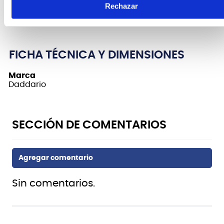
entonación precisa y estabilidad en la afinación
Rechazar
que no se encuentra en otras cuerdas ukulele.
FICHA TÉCNICA Y DIMENSIONES
Marca
Daddario
Sin comentarios.