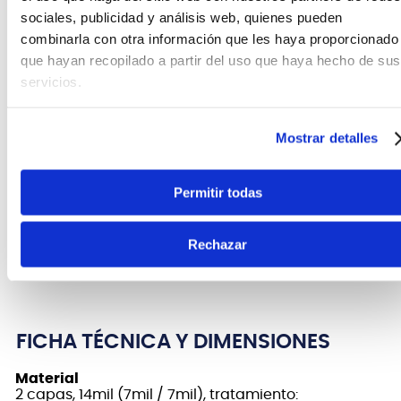
sociales, publicidad y análisis web, quienes pueden
calidad de sonido óptima.
combinarla con otra información que les haya proporcionado
Fabricado con dos capas de película de 7 mil.
que hayan recopilado a partir del uso que haya hecho de sus
Dos capas ofrecen consistencia y durabilidad
servicios.
para un tiempo de juego más prolongado.
Parche muy versátil para todas las
aplicaciones de género musical, una
Mostrar detalles
verdadera elección para bateristas
El diseño exclusivo del collar con tecnología
EVANS
Level 360 garantiza un contacto
Permitir todas
adecuado entre el parche y el casco del
tambor.
Rechazar
Todos los parches
EVANS
están diseñados,
fabricados y fabricados en los EE. UU.
FICHA TÉCNICA Y DIMENSIONES
Material
2 capas, 14mil (7mil / 7mil), tratamiento: