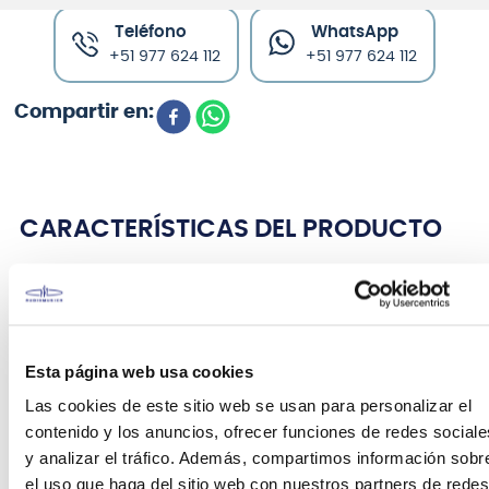
Teléfono
WhatsApp
+51 977 624 112
+51 977 624 112
CARACTERÍSTICAS DEL PRODUCTO
Parche Evans TT16G2 de 16 pulgadas
EVANS G2 Clear
es uno de los parches más
populares del mercado, con dos capas de película
Esta página web usa cookies
de 7 mil que ofrecen máxima durabilidad,
Las cookies de este sitio web se usan para personalizar el
respuesta abierta y graves innegablemente
contenido y los anuncios, ofrecer funciones de redes sociale
gruesos. Este parche transparente incorpora la
y analizar el tráfico. Además, compartimos información sobr
tecnología
EVANS
Level 360 para facilitar la
el uso que haga del sitio web con nuestros partners de redes
afinación, un rango de tono extendido y una