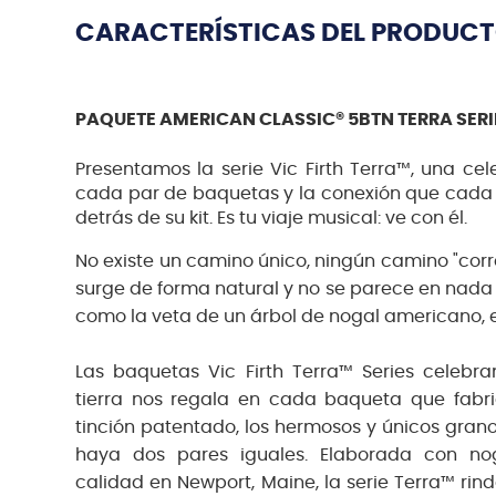
CARACTERÍSTICAS DEL PRODUC
PAQUETE AMERICAN CLASSIC® 5BTN TERRA SERIE
Presentamos la serie Vic Firth Terra™, una cel
cada par de baquetas y la conexión que cada b
detrás de su kit. Es tu viaje musical: ve con él.
No existe un camino único, ningún camino "corre
surge de forma natural y no se parece en nada 
como la veta de un árbol de nogal americano, est
Las baquetas Vic Firth Terra™ Series celebra
tierra nos regala en cada baqueta que fabr
tinción patentado, los hermosos y únicos gra
haya dos pares iguales. Elaborada con no
calidad en Newport, Maine, la serie Terra™ rin