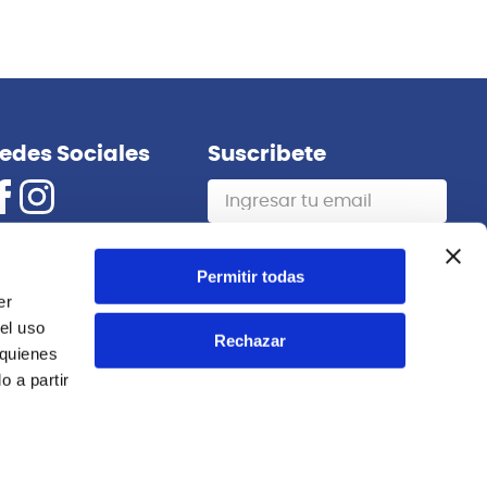
Permitir todas
er
el uso
Rechazar
 quienes
 a partir
Vic Firth
TH
P5A.3-5A.1 PACK BAQUETAS 5A 4
UNIDADES VIC FIRTH