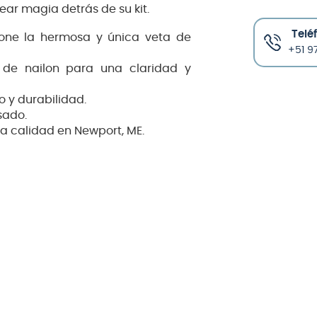
ear magia detrás de su kit.
Telé
one la hermosa y única veta de
+51 97
 de nailon para una claridad y
 y durabilidad.
sado.
 calidad en Newport, ME.