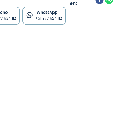
fono
WhatsApp
7 624 112
+51 977 624 112