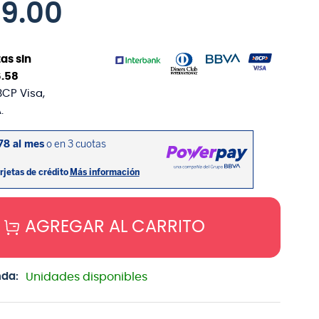
99
.
00
as sin
6
.
58
BCP Visa,
.
AGREGAR AL CARRITO
nda:
Unidades disponibles