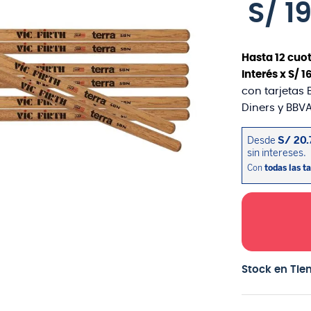
S/
1
Hasta
12
cuot
interés x
S/
1
con tarjetas 
Diners y BBVA
Stock en Tie