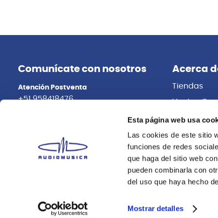
Esta página web usa cook
Las cookies de este sitio 
funciones de redes sociale
que haga del sitio web con
pueden combinarla con otr
del uso que haya hecho de
Vic Firth
Vic Firth
P5BT4PK BAQUETA MADERA AMERICAN
PX5AT4PK 
CLASSIC TERRA SERIES PACK 5B VIC
AMERICAN C
FIRTH
5A VIC FIRT
Mostrar detalles