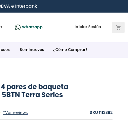
jetas de crédito
Iniciar Sesión
as
Whatsapp
resos
Seminuevos
¿Cómo Comprar?
 4 pares de baqueta
h 5BTN Terra Series
:
*Ver reviews
1112382