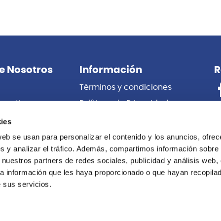
También te puede interesar
ies
web se usan para personalizar el contenido y los anuncios, ofrec
s y analizar el tráfico. Además, compartimos información sobre 
 nuestros partners de redes sociales, publicidad y análisis web,
a información que les haya proporcionado o que hayan recopilado
 sus servicios.
Vic Firth
PACK BAQUETAS MADERA
5BN BAQUETA NYLON VIC FIR
LASSIC TERRA SERIES PACK
H