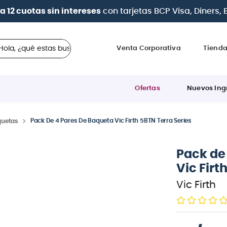
| Paga en cuotas
desde 0% de interés
con todas las tar
 ¿qué estas buscando?
Venta Corporativa
Tiend
Ofertas
Nuevos Ing
Pack De 4 Pares De Baqueta Vic Firth 5BTN Terra Series
quetas
Pack de
Vic Firt
Vic Firth