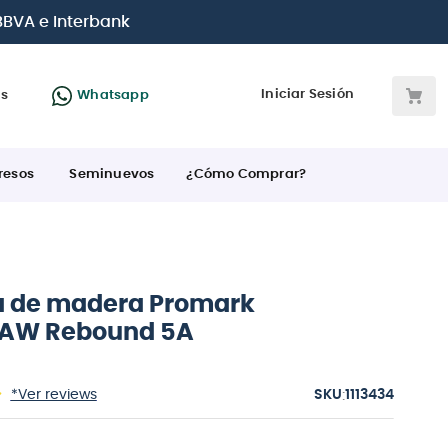
e crédito
Iniciar Sesión
as
Whatsapp
resos
Seminuevos
¿Cómo Comprar?
 de madera Promark
AW Rebound 5A
:
*Ver reviews
1113434