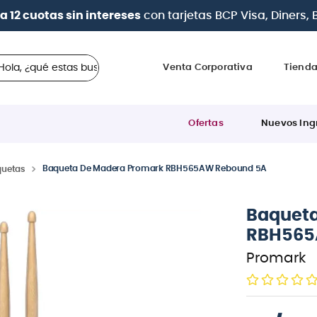
 en cuotas
desde 0% de interés
con todas las tarjetas d
 ¿qué estas buscando?
Venta Corporativa
Tiend
Ofertas
Nuevos Ing
Baqueta De Madera Promark RBH565AW Rebound 5A
quetas
Baqueta
RBH565
Promark