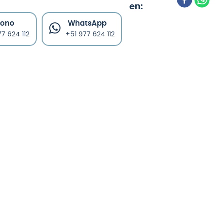
fono
WhatsApp
7 624 112
+51 977 624 112