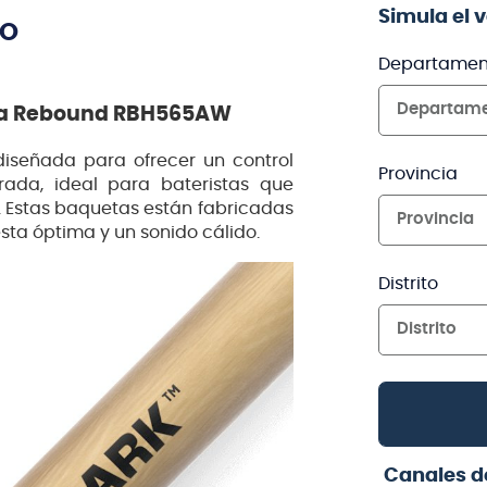
Simula el 
TO
Departamen
Departam
ra Rebound RBH565AW
iseñada para ofrecer un control
Provincia
rada, ideal para bateristas que
n. Estas baquetas están fabricadas
Provincia
sta óptima y un sonido cálido.
Distrito
Distrito
Canales d