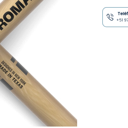
Telé
+51 97