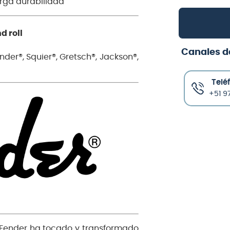
rga durabilidad
d roll
Canales d
der®, Squier®, Gretsch®, Jackson®,
Telé
+51 97
, Fender ha tocado y transformado