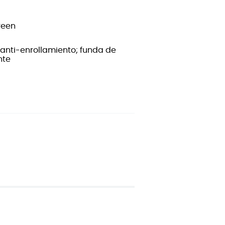
reen
 anti-enrollamiento; funda de
nte