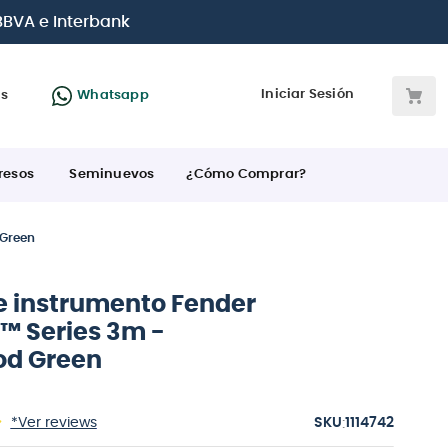
 interés
con todas las tarjetas de crédito
Iniciar Sesión
as
Whatsapp
resos
Seminuevos
¿Cómo Comprar?
 Green
e instrumento Fender
™ Series 3m -
od Green
:
*Ver reviews
1114742