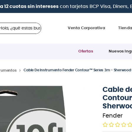
| Paga en cuotas
desde 0% de
 ¿qué estas buscando?
Venta Corporativa
Tiend
Ofertas
Nuevos Ing
Cable De Instrumento Fender Contour™ Series 3m - Sherwood
trumentos
Cable d
Contour
Sherwo
Fender