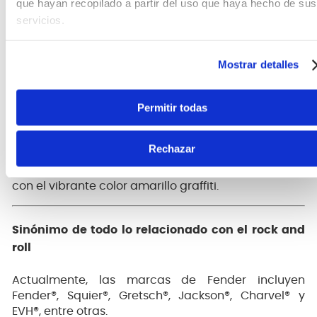
resistencia y fiabilidad.
que hayan recopilado a partir del uso que haya hecho de sus
servicios.
Aplicaciones y uso
Mostrar detalles
El Tom DeLonge To The Stars Instrument Cable es
perfecto para guitarristas que utilizan una Strat®
Permitir todas
firma o cualquier otro instrumento que busque un
cable duradero con una estética única. Ideal para
performances en vivo o grabaciones en estudio,
Rechazar
este cable transmite tu tono con claridad, al mismo
tiempo que te permite destacar tu estilo personal
con el vibrante color amarillo graffiti.
Sinónimo de todo lo relacionado con el rock and
roll
Actualmente, las marcas de Fender incluyen
Fender®, Squier®, Gretsch®, Jackson®, Charvel® y
EVH®, entre otras.