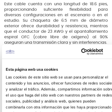
Este cable cuenta con una longitud de 18.6 pies,
proporcionando suficiente flexibilidad para
diversas configuraciones en el escenario o en el
estudio. Su chaqueta de 6.5 mm de diámetro
exterior ofrece durabilidad y resistencia, mientras
que el conductor de 23 AWG y el apantallamiento
espiral OFC (cobre libre de oxígeno) al 90%
aseguran una transmisión clara y sin interferencias.
Longitud de 18.6 pies (5.67 metros) para mayor
flexibilidad.
Chaqueta de color Graffiti Yellow para un
aspecto llamativo.
Esta página web usa cookies
Diámetro exterior de 6.5 mm para durabilidad
Las cookies de este sitio web se usan para personalizar el
adicional.
contenido y los anuncios, ofrecer funciones de redes sociale
23 AWG para una conducción eficiente de la
y analizar el tráfico. Además, compartimos información sobr
señal.
el uso que haga del sitio web con nuestros partners de redes
Apantallamiento espiral OFC al 90% para
sociales, publicidad y análisis web, quienes pueden
minimizar interferencias externas.
combinarla con otra información que les haya proporcionado
Conectores chapados en níquel para