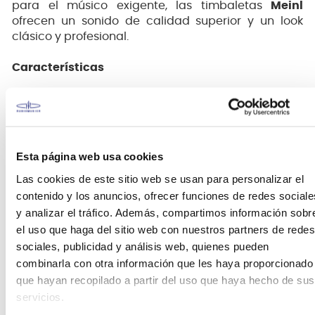
para el músico exigente, las timbaletas
Meinl
ofrecen un sonido de calidad superior y un look
clásico y profesional.
Características
Material de acero inoxidable
Cuerpos martillados extensivamente
Dos ​​bridas trabajadas
Borde inferior ensanchado estilo cubano
Esta página web usa cookies
Soportes fundidos a partir de una aleación
especial de latón
Las cookies de este sitio web se usan para personalizar el
Tamaño de 14 y 15 pulgadas
contenido y los anuncios, ofrecer funciones de redes sociale
Atril con doble soporte inclinable y altura
y analizar el tráfico. Además, compartimos información sobr
ajustable
el uso que haga del sitio web con nuestros partners de redes
sociales, publicidad y análisis web, quienes pueden
El genio de Luis Conte surge de su capacidad para
combinarla con otra información que les haya proporcionado
integrar los ritmos poderosos de su Cuba natal con
que hayan recopilado a partir del uso que haya hecho de sus
las necesidades estadounidenses de la música pop
servicios.
estadounidense.