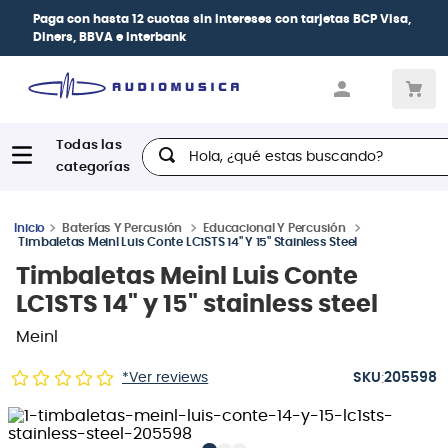
Paga con
hasta 12 cuotas sin intereses
con tarjetas
BCP Visa,
Diners, BBVA e Interbank
Hola, ¿qué estas buscando?
Baterías Y Percusión
Educacional Y Percusión
Timbaletas Meinl Luis Conte LC1STS 14" Y 15" Stainless Steel
Timbaletas Meinl Luis Conte
LC1STS 14" y 15" stainless steel
Meinl
:
*Ver reviews
205598