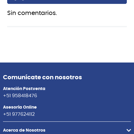
Sin comentarios.
También te puede interesar
Meinl
Meinl
LCR1134NT-M CONGA 11 3/4''
LC1BRASS TIMBALETA
LUIS CONTE NUSKYN HEAD
ARTIST SERIES LUIS CONTE
MEINL
14'' + 15'' MEINL
S/
1,599.00
S/
3,299.00
Agregar
Agregar