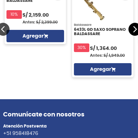
BALDASSARE
10%
S/
2,159.00
Antes:
S/
2,399.00
Baldassare
6433L GD SAXO SOPRANO
BALDASSARE
Agregar
30%
S/
1,364.00
Antes:
S/
1,949.00
Agregar
Comunícate con nosotros
Atención Postventa
+51 958418476