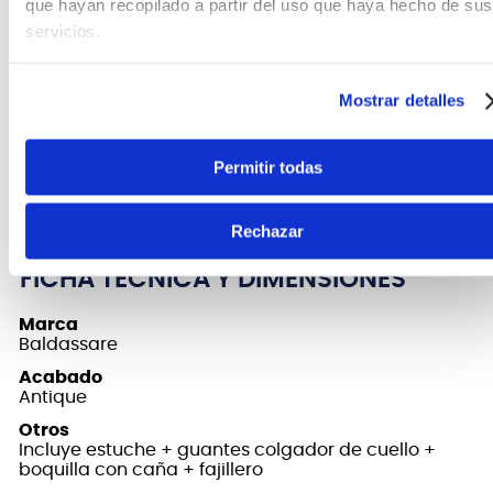
que hayan recopilado a partir del uso que haya hecho de sus
servicios.
CARACTERÍSTICAS DEL PRODUCTO
El 6430AN SAXOFÓN ALTO TERMIN. ANTIQUE
Mostrar detalles
BALDASSARE es un saxofón alto ideal para estudio
con afinación Eb y llave de F#. Destaca su acabado
Permitir todas
envejecido, lo que le da un look muy original y
profesional. Incluye case.
Rechazar
FICHA TÉCNICA Y DIMENSIONES
Marca
Baldassare
Acabado
Antique
Otros
Incluye estuche + guantes colgador de cuello +
boquilla con caña + fajillero